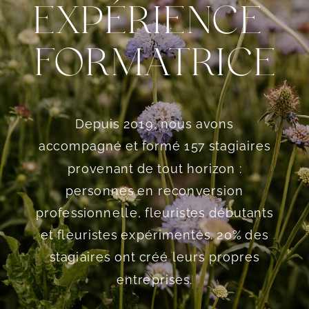
EXPÉRIENCE
FORMATRICE
Depuis 2019, nous avons
accompagné et formé 157 stagiaires
provenant de tout horizon :
personnes en reconversion
professionnelle, fleuristes débutants
et fleuristes expérimentés. 20% des
stagiaires ont créé leurs propres
entreprises.