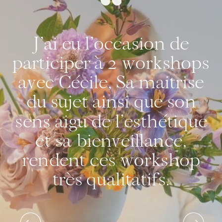
J’ai eu l’occasion de
participer à 2 workshops
avec Cécile, Sa maitrise
du sujet ainsi que son
sens aigu de l’esthétique
et sa bienveillance,
rendent ces workshop
très qualitatifs.