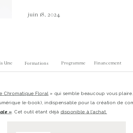
juin 18, 2024
 la Une
Programme
Financement
Formations
e Chromatique Floral
» qui semble beaucoup vous plaire. J
mérique (e-book), indispensable pour la création de com
rale »
. Cet outil étant déjà
disponible à l’achat.