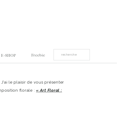
Search
Freebie
E-SHOP
for:
’ai le plaisir de vous présenter
position florale :
« Art Floral :