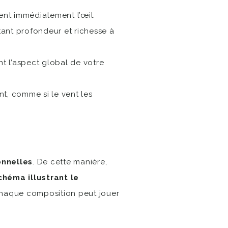
rent immédiatement l’œil.
tant profondeur et richesse à
t l’aspect global de votre
t, comme si le vent les
onnelles
. De cette manière,
chéma illustrant le
haque composition peut jouer