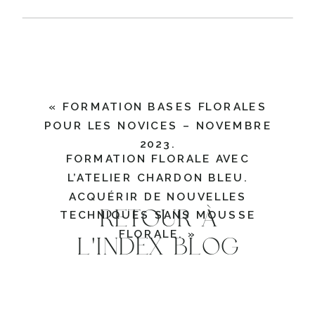
«
FORMATION BASES FLORALES
POUR LES NOVICES – NOVEMBRE
2023.
FORMATION FLORALE AVEC
L’ATELIER CHARDON BLEU.
ACQUÉRIR DE NOUVELLES
RETOUR À
TECHNIQUES SANS MOUSSE
FLORALE.
»
L'INDEX BLOG